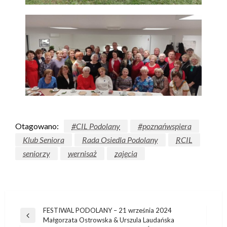
Otagowano:
#CIL Podolany
#poznańwspiera
Klub Seniora
Rada Osiedla Podolany
RCIL
seniorzy
wernisaż
zajęcia
FESTIWAL PODOLANY – 21 września 2024
Małgorzata Ostrowska & Urszula Laudańska