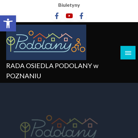
Biuletyny
Otwórz pasek narzędzi
RADA OSIEDLA PODOLANY w
POZNANIU