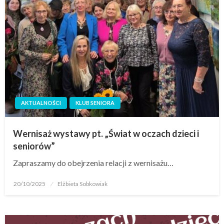
AKTUALNOŚCI
KLUB SENIORA
Wernisaż wystawy pt. „Świat w oczach dzieci i
seniorów”
Zapraszamy do obejrzenia relacji z wernisażu…
20/10/2025
Elżbieta Sobkowiak