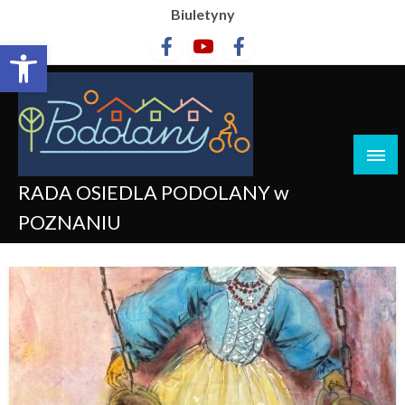
Biuletyny
Otwórz pasek narzędzi
RADA OSIEDLA PODOLANY w
POZNANIU