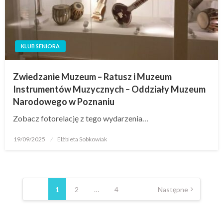
KLUB SENIORA
Zwiedzanie Muzeum – Ratusz i Muzeum
Instrumentów Muzycznych – Oddziały Muzeum
Narodowego w Poznaniu
Zobacz fotorelację z tego wydarzenia…
19/09/2025
Elżbieta Sobkowiak
1
2
…
4
Następne