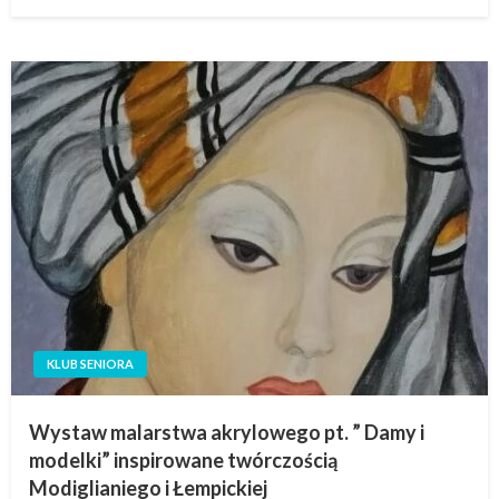
KLUB SENIORA
Wystaw malarstwa akrylowego pt. ” Damy i
modelki” inspirowane twórczością
Modiglianiego i Łempickiej