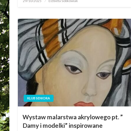
29/10/2025
Elżbieta Sobkowiak
KLUB SENIORA
Wystaw malarstwa akrylowego pt. ”
Damy i modelki” inspirowane