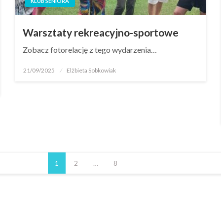
KLUB SENIORA
Warsztaty rekreacyjno-sportowe
Zobacz fotorelację z tego wydarzenia…
21/09/2025
Elżbieta Sobkowiak
1
2
…
8