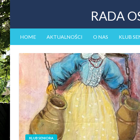
RADA O
HOME
AKTUALNOŚCI
O NAS
KLUB SE
KLUB SENIORA