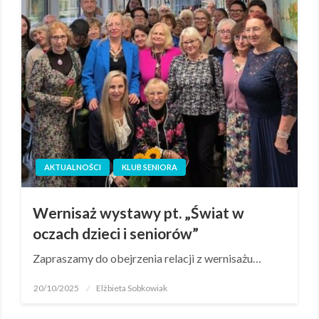
AKTUALNOŚCI
KLUB SENIORA
Wernisaż wystawy pt. „Świat w
oczach dzieci i seniorów”
Zapraszamy do obejrzenia relacji z wernisażu…
20/10/2025
Elżbieta Sobkowiak