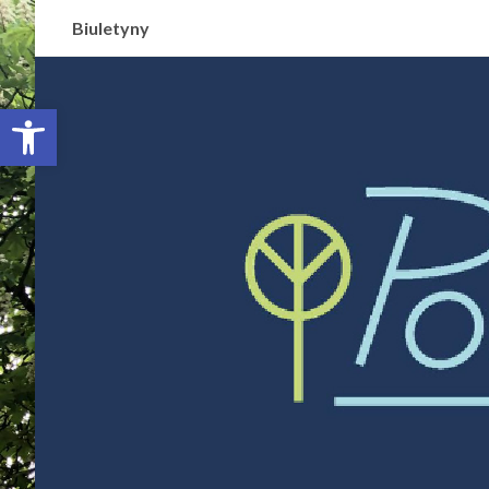
Biuletyny
Otwórz pasek narzędzi