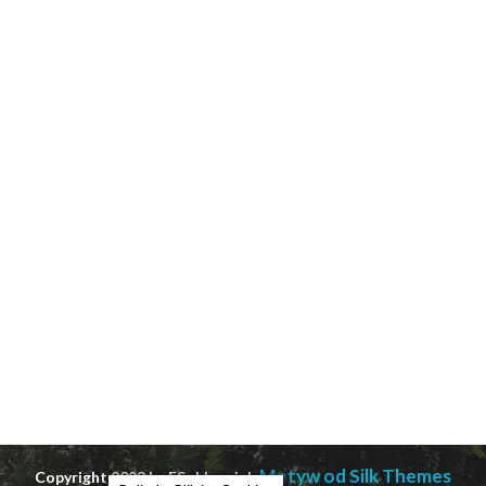
Motyw od Silk Themes
Copyright 2023 by ESobkowiak