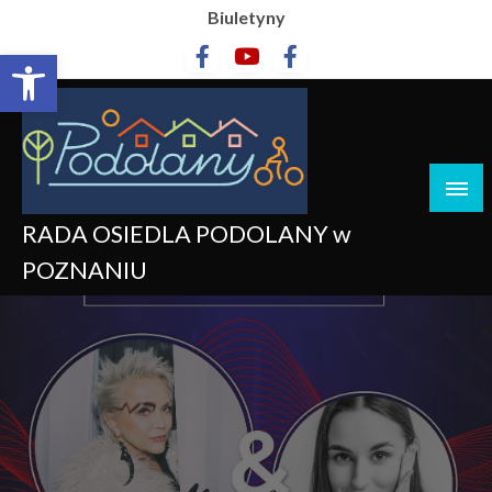
Biuletyny
Otwórz pasek narzędzi
RADA OSIEDLA PODOLANY w
POZNANIU