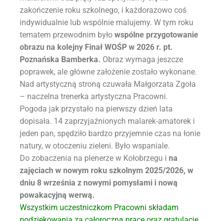
zakończenie roku szkolnego, i każdorazowo coś
indywidualnie lub wspólnie malujemy. W tym roku
tematem przewodnim było
wspólne przygotowanie
obrazu na kolejny Finał WOŚP w 2026 r. pt.
Poznańska Bamberka.
Obraz wymaga jeszcze
poprawek, ale główne założenie zostało wykonane.
Nad artystyczną stroną czuwała Małgorzata Zgoła
– naczelna trenerka artystyczna Pracowni.
Pogoda jak przystało na pierwszy dzień lata
dopisała. 14 zaprzyjaźnionych malarek-amatorek i
jeden pan, spędziło bardzo przyjemnie czas na łonie
natury, w otoczeniu zieleni. Było wspaniale.
Do zobaczenia na plenerze w Kołobrzegu i
na
zajęciach w nowym roku szkolnym 2025/2026, w
dniu 8 września z nowymi pomysłami i nową
powakacyjną werwą.
Wszystkim uczestniczkom Pracowni składam
podziękowania za całoroczną pracę oraz gratulacje