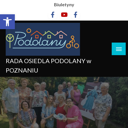
Biuletyny
Otwórz pasek narzędzi
RADA OSIEDLA PODOLANY w
POZNANIU