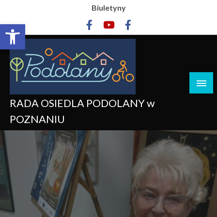
Biuletyny
Otwórz pasek narzędzi
RADA OSIEDLA PODOLANY w
POZNANIU