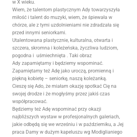
w X wieku.
Wiem, że talentom plastycznym Ady towarzyszyła
miłość i talent do muzyki, wiem, że śpiewała w
chórze, ale z tymi uzdolnieniami nie zdradzała się
przed innymi seniorkami.
Utalentowana plastycznie, kulturalna, otwarta i
szczera, skromna i koleżeńska, życzliwa ludziom,
pogodna i uśmiechnięta . Taki obraz
Ady zapamiętamy i będziemy wspominać.
Zapamiętamy też Adę jako uroczą, promienną i
piękną kobietę – seniorkę, naszą koleżanką.
Cieszę się Ado, że miałam okazję spotkać Cię na
swojej drodze i że mogłyśmy przez jakiś czas
współpracować.
Będziemy też Adę wspominać przy okazji
najbliższych wystaw w profesjonalnych galeriach,
jakie odbędą się we wrześniu i w październiku, a Jej
praca Damy w dużym kapeluszu wg Modiglianiego