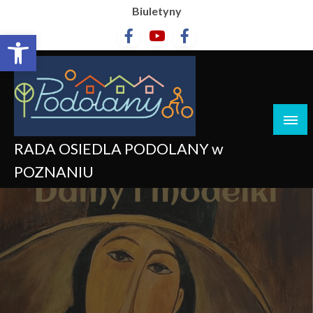
Biuletyny
Otwórz pasek narzędzi
RADA OSIEDLA PODOLANY w
POZNANIU