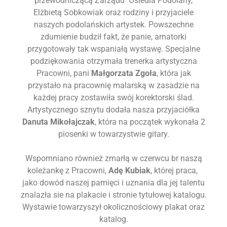
przewodniczącą Zarządu Osiedla Podolany,
Elżbietą Sobkowiak oraz rodziny i przyjaciele
naszych podolańskich artystek. Powszechne
zdumienie budził fakt, że panie, amatorki
przygotowały tak wspaniałą wystawę. Specjalne
podziękowania otrzymała trenerka artystyczna
Pracowni, pani
Małgorzata Zgoła
, która jak
przystało na pracownię malarską w zasadzie na
każdej pracy zostawiła swój korektorski ślad.
Artystycznego sznytu dodała nasza przyjaciółka
Danuta Mikołajczak
, która na początek wykonała 2
piosenki w towarzystwie gitary.
Wspomniano również zmarłą w czerwcu br naszą
koleżankę z Pracowni,
Adę Kubiak
, której praca,
jako dowód naszej pamięci i uznania dla jej talentu
znalazła sie na plakacie i stronie tytułowej katalogu.
Wystawie towarzyszył okolicznościowy plakat oraz
katalog.