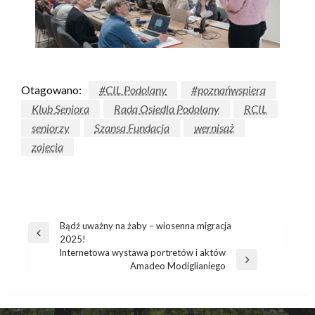
Otagowano:
#CIL Podolany
#poznańwspiera
Klub Seniora
Rada Osiedla Podolany
RCIL
seniorzy
Szansa Fundacja
wernisaż
zajęcia
Bądź uważny na żaby – wiosenna migracja
2025!
Internetowa wystawa portretów i aktów
Amadeo Modiglianiego