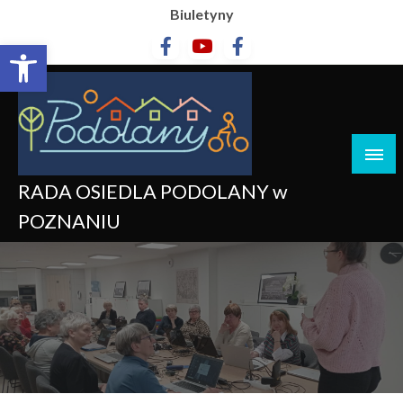
Biuletyny
Otwórz pasek narzędzi
RADA OSIEDLA PODOLANY w
POZNANIU