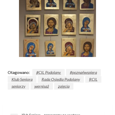
Otagowano:
#CIL Podolany
#poznańwspiera
Klub Seniora
Rada Osiedla Podolany
RCIL
seniorzy
wernisaż
zajęcia
Klub Seniora – zapraszamy na wystawę –