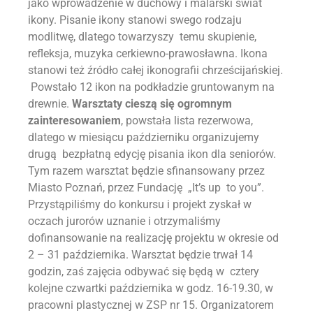
jako wprowadzenie w duchowy i malarski świat
ikony. Pisanie ikony stanowi swego rodzaju
modlitwę, dlatego towarzyszy temu skupienie,
refleksja, muzyka cerkiewno-prawosławna. Ikona
stanowi też źródło całej ikonografii chrześcijańskiej.
Powstało 12 ikon na podkładzie gruntowanym na
drewnie.
Warsztaty cieszą się ogromnym
zainteresowaniem
, powstała lista rezerwowa,
dlatego w miesiącu październiku organizujemy
drugą bezpłatną edycję pisania ikon dla seniorów.
Tym razem warsztat będzie sfinansowany przez
Miasto Poznań, przez Fundację „It’s up to you”.
Przystąpiliśmy do konkursu i projekt zyskał w
oczach jurorów uznanie i otrzymaliśmy
dofinansowanie na realizację projektu w okresie od
2 – 31 października. Warsztat będzie trwał 14
godzin, zaś zajęcia odbywać się będą w cztery
kolejne czwartki października w godz. 16-19.30, w
pracowni plastycznej w ZSP nr 15. Organizatorem