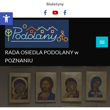
Biuletyny
Otwórz pasek narzędzi
RADA OSIEDLA PODOLANY w
POZNANIU