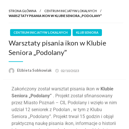
STRONA GŁÓWNA
CENTRUM INICJATYW LOKALNYCH
WARSZTATY PISANIA IKON W KLUBIE SENIORA „PODOLANY”
CENTRUM INICJATYW LOKALNYCH
KLUB SENIORA
Warsztaty pisania ikon w Klubie
Seniora „Podolany”
Elżbieta Sobkowiak
02/10/2023
Zakończony został warsztat pisania ikon w
Klubie
Seniora „Podolany”
. Projekt został sfinansowany
przez Miasto Poznań – CIL Podolany i wzięło w nim
udział 12 seniorek z Podolan , w tym z Klubu
Seniora „Podolany”. Projekt trwał 15 godzin i objął
praktyczną naukę pisania ikon, informacje o historii