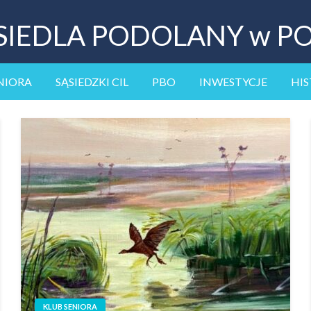
SIEDLA PODOLANY w P
NIORA
SĄSIEDZKI CIL
PBO
INWESTYCJE
HIS
KLUB SENIORA