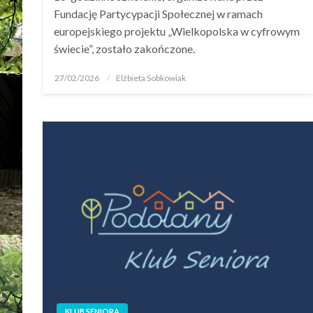
Fundację Partycypacji Społecznej w ramach
europejskiego projektu „Wielkopolska w cyfrowym
świecie”, zostało zakończone.
27/02/2026
Elżbieta Sobkowiak
KLUB SENIORA