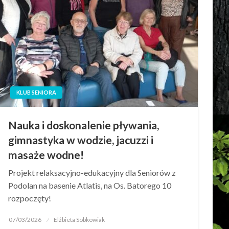
KLUB SENIORA
Nauka i doskonalenie pływania,
gimnastyka w wodzie, jacuzzi i
masaże wodne!
Projekt relaksacyjno-edukacyjny dla Seniorów z
Podolan na basenie Atlatis, na Os. Batorego 10
rozpoczęty!
07/03/2026
Elżbieta Sobkowiak