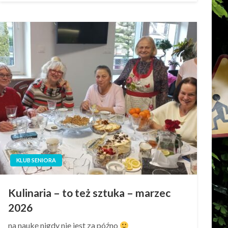
KLUB SENIORA
Kulinaria – to też sztuka – marzec
2026
na naukę nigdy nie jest za późno