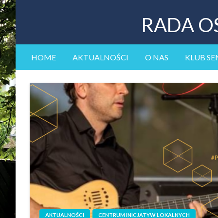
RADA O
HOME
AKTUALNOŚCI
O NAS
KLUB SE
AKTUALNOŚCI
CENTRUM INICJATYW LOKALNYCH