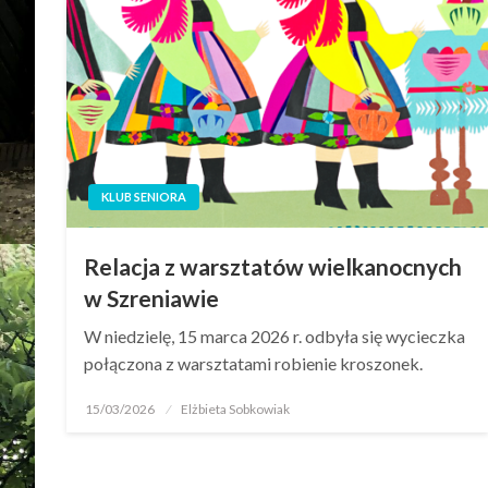
KLUB SENIORA
Relacja z warsztatów wielkanocnych
w Szreniawie
W niedzielę, 15 marca 2026 r. odbyła się wycieczka
połączona z warsztatami robienie kroszonek.
15/03/2026
Elżbieta Sobkowiak