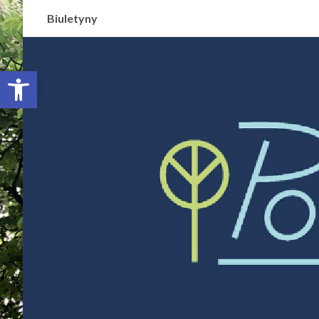
Biuletyny
Otwórz pasek narzędzi