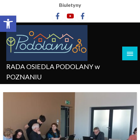
Biuletyny
Otwórz pasek narzędzi
RADA OSIEDLA PODOLANY w
POZNANIU