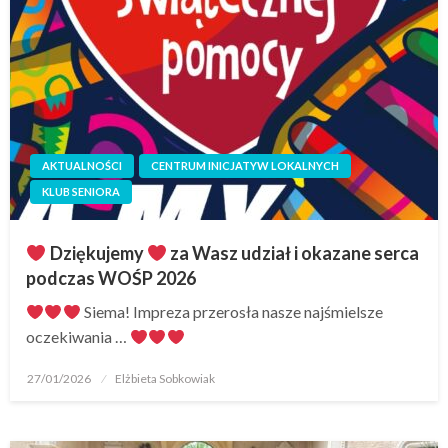
AKTUALNOŚCI
CENTRUM INICJATYW LOKALNYCH
KLUB SENIORA
Dziękujemy
za Wasz udział i okazane serca
podczas WOŚP 2026
Siema! Impreza przerosła nasze najśmielsze
oczekiwania …
27/01/2026
Elżbieta Sobkowiak