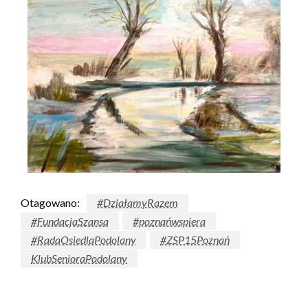
Otagowano:
#DziałamyRazem
#FundacjaSzansa
#poznańwspiera
#RadaOsiedlaPodolany
#ZSP15Poznań
KlubSenioraPodolany