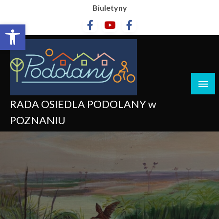
Biuletyny
Otwórz pasek narzędzi
RADA OSIEDLA PODOLANY w
POZNANIU