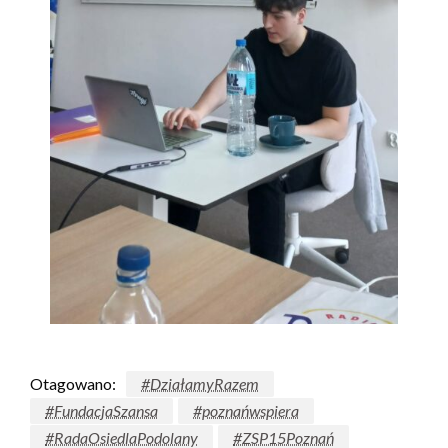
Otagowano:
#DziałamyRazem
#FundacjaSzansa
#poznańwspiera
#RadaOsiedlaPodolany
#ZSP15Poznań