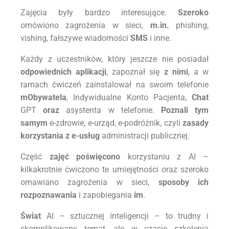
Zajęcia były bardzo interesujące.
Szeroko
omówiono zagrożenia w sieci,
m.in.
phishing,
vishing, fałszywe wiadomości
SMS
i inne.
Każdy z uczestników, który jeszcze nie posiadał
odpowiednich aplikacji
, zapoznał się
z nimi
, a w
ramach ćwiczeń zainstalował na swoim telefonie
mObywatela
, Indywidualne Konto Pacjenta,
Chat
GPT
oraz
asystenta w telefonie.
Poznali tym
samym
e-zdrowie, e-urząd, e-podróżnik, czyli
zasady
korzystania z e-usług
administracji publicznej.
Część
zajęć
poświęcono
korzystaniu z AI –
kilkakrotnie ćwiczono te umiejętności oraz szeroko
omawiano zagrożenia w sieci,
sposoby ich
rozpoznawania
i zapobiegania
im
.
Świat
AI – sztucznej inteligencji – to trudny i
skomplikowany temat, ale w czasie szkolenia