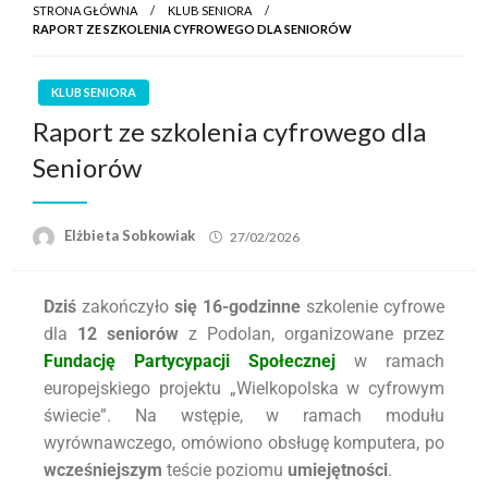
STRONA GŁÓWNA
KLUB SENIORA
RAPORT ZE SZKOLENIA CYFROWEGO DLA SENIORÓW
KLUB SENIORA
Raport ze szkolenia cyfrowego dla
Seniorów
Elżbieta Sobkowiak
27/02/2026
Dziś
zakończyło
się
16-godzinne
szkolenie cyfrowe
dla
12 seniorów
z Podolan, organizowane przez
Fundację Partycypacji Społecznej
w ramach
europejskiego projektu „Wielkopolska w cyfrowym
świecie”. Na wstępie, w ramach modułu
wyrównawczego, omówiono obsługę komputera, po
wcześniejszym
teście poziomu
umiejętności
.