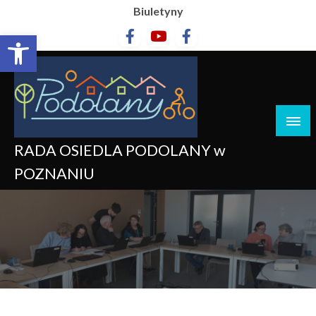
Biuletyny
Otwórz pasek narzędzi
RADA OSIEDLA PODOLANY w
POZNANIU