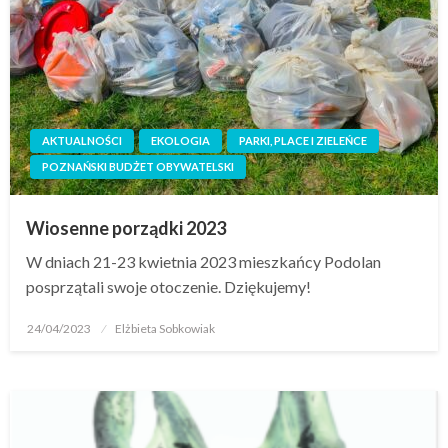
AKTUALNOŚCI
EKOLOGIA
PARKI, PLACE I ZIELEŃCE
POZNAŃSKI BUDŻET OBYWATELSKI
Wiosenne porządki 2023
W dniach 21-23 kwietnia 2023 mieszkańcy Podolan
posprzątali swoje otoczenie. Dziękujemy!
24/04/2023
Elżbieta Sobkowiak