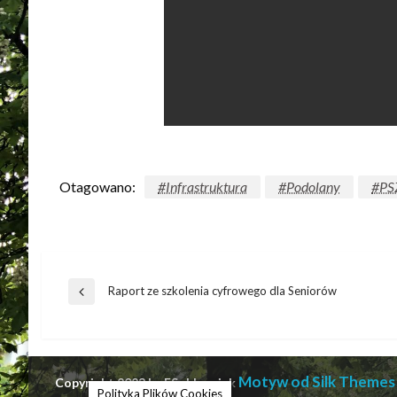
Otagowano:
#Infrastruktura
#Podolany
#PS
Raport ze szkolenia cyfrowego dla Seniorów
Motyw od Silk Themes
Copyright 2023 by ESobkowiak
Polityka Plików Cookies