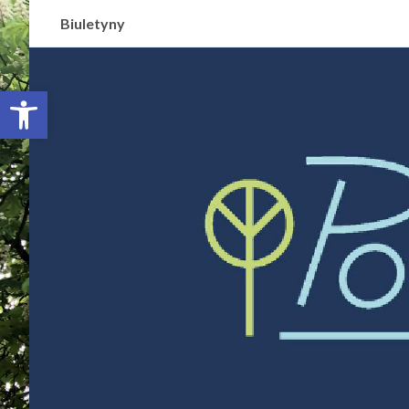
Biuletyny
Otwórz pasek narzędzi