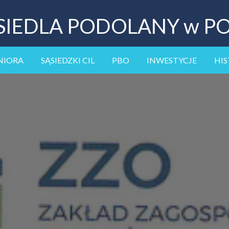
SIEDLA PODOLANY w P
NIORA
SĄSIEDZKI CIL
PBO
INWESTYCJE
HIS