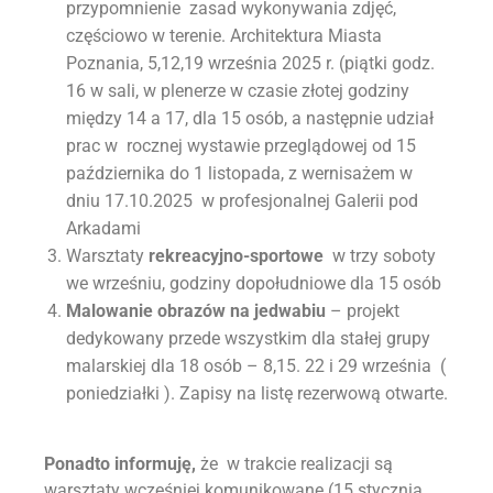
przypomnienie zasad wykonywania zdjęć,
częściowo w terenie. Architektura Miasta
Poznania, 5,12,19 września 2025 r. (piątki godz.
16 w sali, w plenerze w czasie złotej godziny
między 14 a 17, dla 15 osób, a następnie udział
prac w rocznej wystawie przeglądowej od 15
października do 1 listopada, z wernisażem w
dniu 17.10.2025 w profesjonalnej Galerii pod
Arkadami
Warsztaty
rekreacyjno-sportowe
w trzy soboty
we wrześniu, godziny dopołudniowe dla 15 osób
Malowanie obrazów na jedwabiu
– projekt
dedykowany przede wszystkim dla stałej grupy
malarskiej dla 18 osób – 8,15. 22 i 29 września (
poniedziałki ). Zapisy na listę rezerwową otwarte.
Ponadto informuję,
że w trakcie realizacji są
warsztaty wcześniej komunikowane (15 stycznia