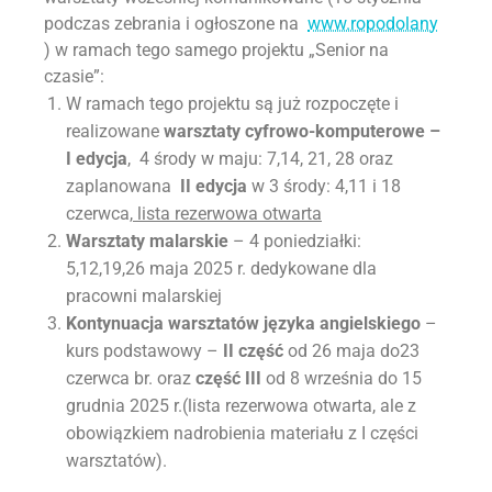
podczas zebrania i ogłoszone na
www.ropodolany
) w ramach tego samego projektu „Senior na
czasie”:
W ramach tego projektu są już rozpoczęte i
realizowane
warsztaty cyfrowo-komputerowe –
I edycja
, 4 środy w maju: 7,14, 21, 28 oraz
zaplanowana
II edycja
w 3 środy: 4,11 i 18
czerwca,
lista rezerwowa otwarta
Warsztaty malarskie
– 4 poniedziałki:
5,12,19,26 maja 2025 r. dedykowane dla
pracowni malarskiej
Kontynuacja warsztatów języka angielskiego
–
kurs podstawowy –
II część
od 26 maja do23
czerwca br. oraz
część III
od 8 września do 15
grudnia 2025 r.(lista rezerwowa otwarta, ale z
obowiązkiem nadrobienia materiału z I części
warsztatów).