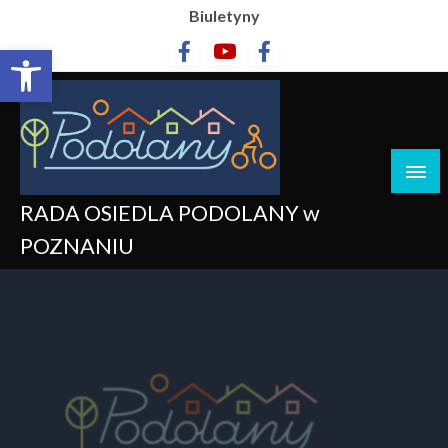
Biuletyny
Otwórz pasek narzędzi
RADA OSIEDLA PODOLANY w
POZNANIU