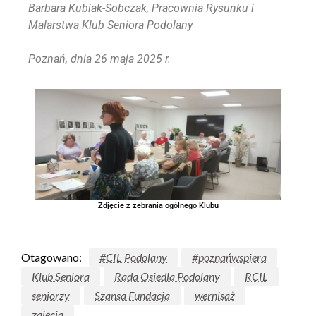
Barbara Kubiak-Sobczak, Pracownia Rysunku i
Malarstwa Klub Seniora Podolany
Poznań, dnia 26 maja 2025 r.
Zdjęcie z zebrania ogólnego Klubu
Otagowano:
#CIL Podolany
#poznańwspiera
Klub Seniora
Rada Osiedla Podolany
RCIL
seniorzy
Szansa Fundacja
wernisaż
zajęcia