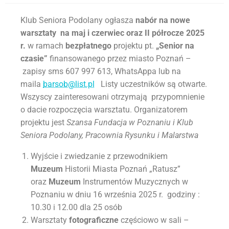
Klub Seniora Podolany ogłasza
nabór na nowe
warsztaty na maj i czerwiec oraz II półrocze 2025
r.
w ramach
bezpłatnego
projektu pt.
„Senior na
czasie”
finansowanego przez miasto Poznań –
zapisy sms 607 997 613, WhatsAppa lub na
maila
barsob@list.pl
Listy uczestników są otwarte.
Wszyscy zainteresowani otrzymają przypomnienie
o dacie rozpoczęcia warsztatu. Organizatorem
projektu jest
Szansa Fundacja w Poznaniu i Klub
Seniora Podolany, Pracownia Rysunku i Malarstwa
Wyjście i zwiedzanie z przewodnikiem
Muzeum
Historii Miasta Poznań „Ratusz”
oraz
Muzeum
Instrumentów Muzycznych w
Poznaniu w dniu 16 września 2025 r. godziny :
10.30 i 12.00 dla 25 osób
Warsztaty
fotograficzne
częściowo w sali –