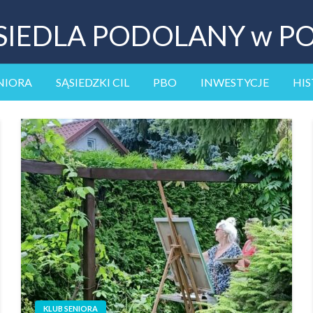
SIEDLA PODOLANY w P
NIORA
SĄSIEDZKI CIL
PBO
INWESTYCJE
HIS
KLUB SENIORA