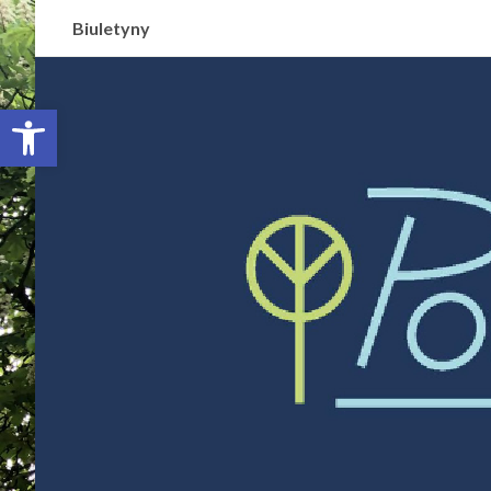
Biuletyny
Otwórz pasek narzędzi