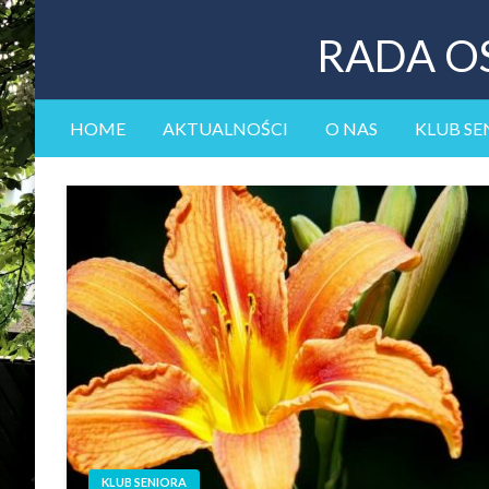
RADA O
HOME
AKTUALNOŚCI
O NAS
KLUB SE
KLUB SENIORA