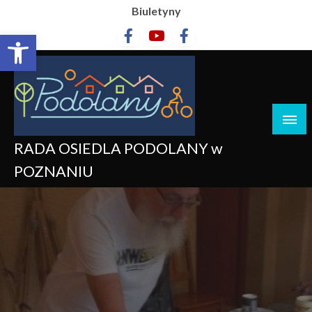
Biuletyny
Otwórz pasek narzędzi
RADA OSIEDLA PODOLANY w
POZNANIU