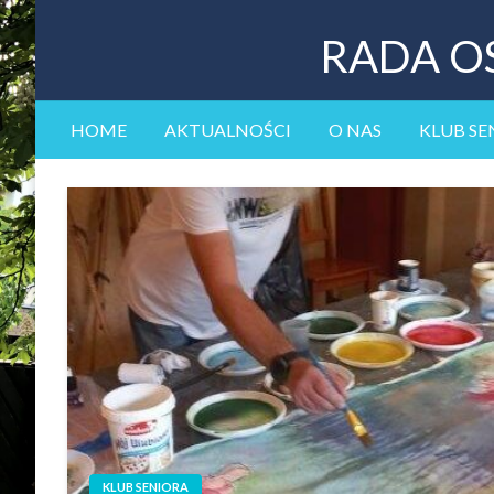
RADA O
HOME
AKTUALNOŚCI
O NAS
KLUB SE
KLUB SENIORA