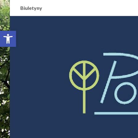
Biuletyny
Otwórz pasek narzędzi