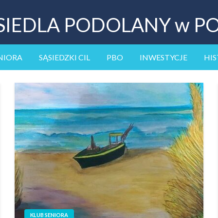
SIEDLA PODOLANY w P
NIORA
SĄSIEDZKI CIL
PBO
INWESTYCJE
HIS
KLUB SENIORA