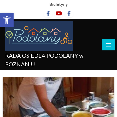
Biuletyny
Otwórz pasek narzędzi
RADA OSIEDLA PODOLANY w
POZNANIU