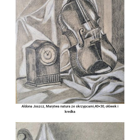
Aldona Joszcz, Marytwa natura ze skrzypcami,40×30, ołówek i
kredka