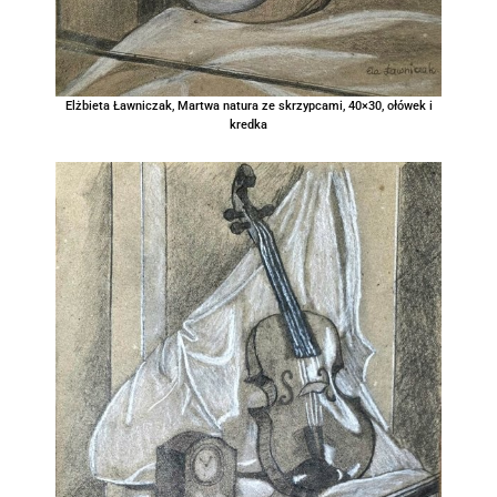
Elżbieta Ławniczak, Martwa natura ze skrzypcami, 40×30, ołówek i
kredka