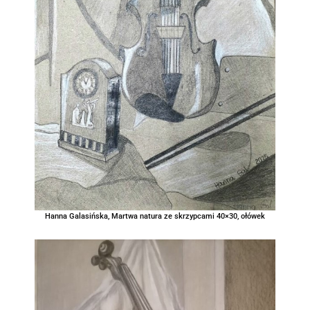
Hanna Galasińska, Martwa natura ze skrzypcami 40×30, ołówek