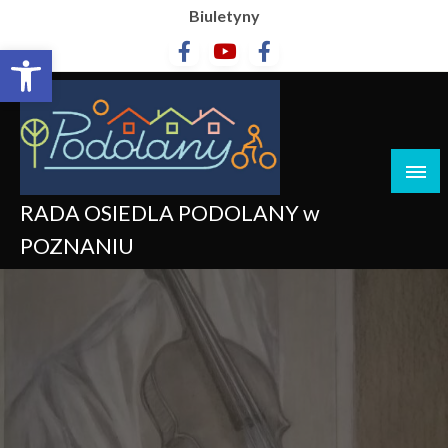
Biuletyny
Otwórz pasek narzędzi
RADA OSIEDLA PODOLANY w
POZNANIU