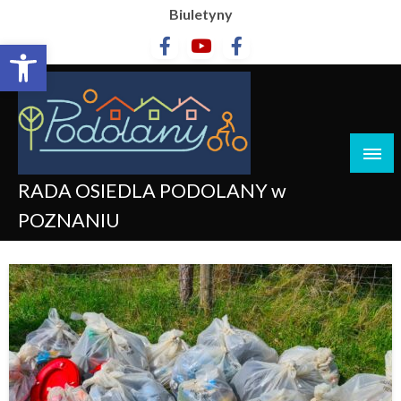
Biuletyny
Otwórz pasek narzędzi
RADA OSIEDLA PODOLANY w
POZNANIU