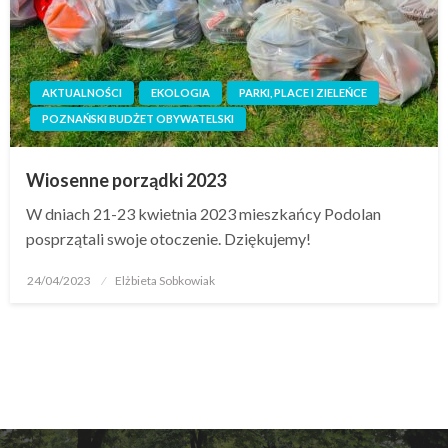
AKTUALNOŚCI
EKOLOGIA
PARKI, PLACE I ZIELEŃCE
POZNAŃSKI BUDŻET OBYWATELSKI
Wiosenne porządki 2023
W dniach 21-23 kwietnia 2023 mieszkańcy Podolan
posprzątali swoje otoczenie. Dziękujemy!
24/04/2023
Elżbieta Sobkowiak