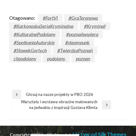
Otagowano:
#FortVI
#GraTerenowa
#KarkonoskaSeriaKryminalna
#Kryminał
#KulturalnePodolany
#poznańwspiera
#SpotkanieAutorskie
#steampunk
#SławekGortych
#TwierdzaPoznań
cilpodolany
podolany
poznan
Głosuj na nasze projekty w PBO 2026
Warsztaty i wystawa obrazów malowanych
na jedwabiu z inspiracji Gustava Klimta
Motyw od Silk Themes
Copyright 2023 by ESobkowiak