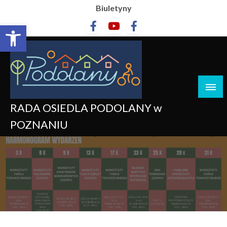
Biuletyny
Otwórz pasek narzędzi
RADA OSIEDLA PODOLANY w
POZNANIU