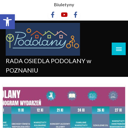
Biuletyny
Otwórz pasek narzędzi
RADA OSIEDLA PODOLANY w
POZNANIU