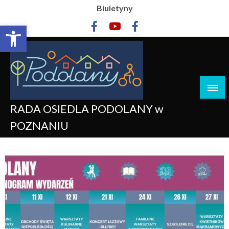
Biuletyny
Otwórz pasek narzędzi
RADA OSIEDLA PODOLANY w
POZNANIU