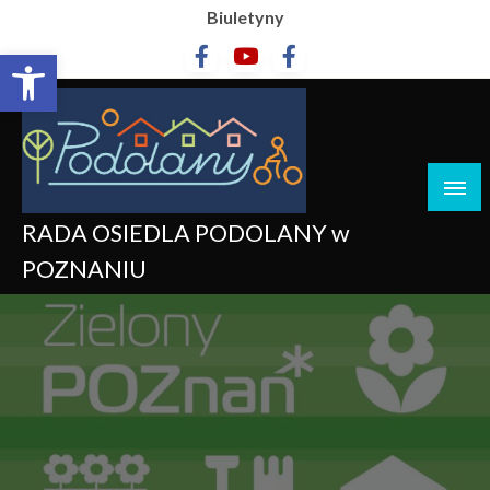
Biuletyny
Otwórz pasek narzędzi
RADA OSIEDLA PODOLANY w
POZNANIU