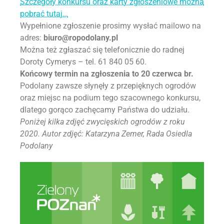
Szczegóły konkursu oraz karty zgłoszeniowe można
pobrać tutaj…
Wypełnione zgłoszenie prosimy wysłać mailowo na
adres:
biuro@ropodolany.pl
Można też zgłaszać się telefonicznie do radnej
Doroty Cymerys – tel. 61 840 05 60.
Końcowy termin na zgłoszenia to 20 czerwca br.
Podolany zawsze słynęły z przepięknych ogrodów
oraz miejsc na podium tego szacownego konkursu,
dlatego gorąco zachęcamy Państwa do udziału.
Poniżej kilka zdjęć zwycięskich ogrodów z roku
2020. Autor zdjęć: Katarzyna Zemer, Rada Osiedla
Podolany