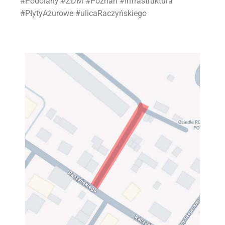
#Podolany #ZDM #Poznań #Infrastruktura
#PłytyAżurowe #ulicaRaczyńskiego