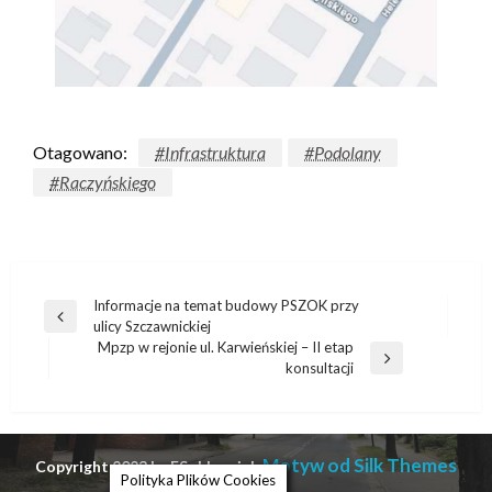
Otagowano:
#Infrastruktura
#Podolany
#Raczyńskiego
Informacje na temat budowy PSZOK przy
ulicy Szczawnickiej
Mpzp w rejonie ul. Karwieńskiej – II etap
konsultacji
Motyw od Silk Themes
Copyright 2023 by ESobkowiak
Polityka Plików Cookies