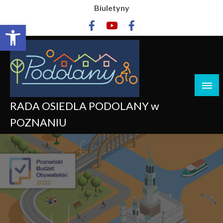
Biuletyny
Otwórz pasek narzędzi
RADA OSIEDLA PODOLANY w
POZNANIU