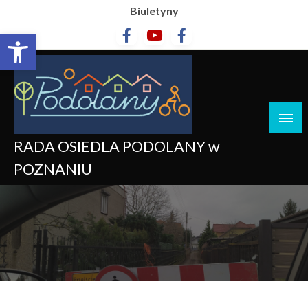
Biuletyny
Otwórz pasek narzędzi
RADA OSIEDLA PODOLANY w
POZNANIU