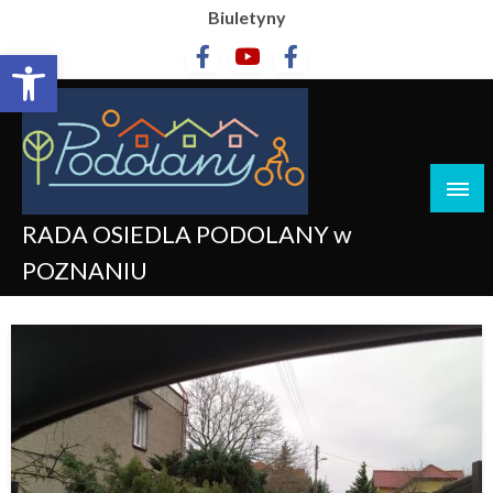
Biuletyny
Otwórz pasek narzędzi
RADA OSIEDLA PODOLANY w
POZNANIU