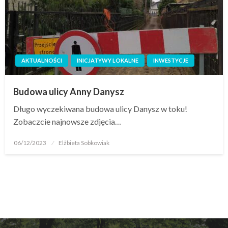
AKTUALNOŚCI
INICJATYWY LOKALNE
INWESTYCJE
Budowa ulicy Anny Danysz
Długo wyczekiwana budowa ulicy Danysz w toku!
Zobaczcie najnowsze zdjęcia…
06/12/2023
Elżbieta Sobkowiak