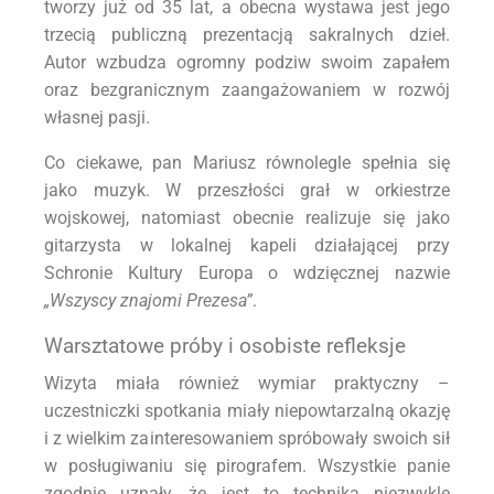
tworzy już od 35 lat, a obecna wystawa jest jego
trzecią publiczną prezentacją sakralnych dzieł.
Autor wzbudza ogromny podziw swoim zapałem
oraz bezgranicznym zaangażowaniem w rozwój
własnej pasji.
Co ciekawe, pan Mariusz równolegle spełnia się
jako muzyk. W przeszłości grał w orkiestrze
wojskowej, natomiast obecnie realizuje się jako
gitarzysta w lokalnej kapeli działającej przy
Schronie Kultury Europa o wdzięcznej nazwie
„Wszyscy znajomi Prezesa”
.
Warsztatowe próby i osobiste refleksje
Wizyta miała również wymiar praktyczny –
uczestniczki spotkania miały niepowtarzalną okazję
i z wielkim zainteresowaniem spróbowały swoich sił
w posługiwaniu się pirografem. Wszystkie panie
zgodnie uznały, że jest to technika niezwykle