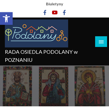
Biuletyny
Otwórz pasek narzędzi
RADA OSIEDLA PODOLANY w
POZNANIU