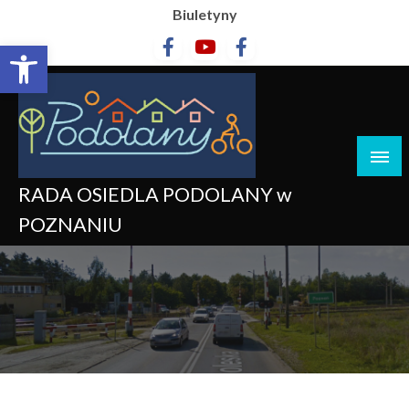
Biuletyny
Otwórz pasek narzędzi
RADA OSIEDLA PODOLANY w
POZNANIU