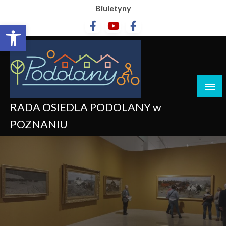
Biuletyny
Otwórz pasek narzędzi
RADA OSIEDLA PODOLANY w
POZNANIU