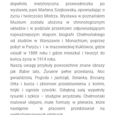
dopełniła merytoryczna przewodniczka po
wystawie, pani Marlena Szejkowska, opowiadając o
życiu i twórczości Mistrza. Wystawa w poznańskim
Muzeum została ułożona w chronologicznym
układzie i w podziale przestrzeni odpowiadającym
najważniejszym etapom biografii Chełmońskiego
od studiów w Warszawie i Monachium, poprzez
pobyt w Paryżu i i w mazowieckiej Kuklówce, gdzie
osiadł w 1888 roku i gdzie mieszkal i tworzyl do
końca życia w 1914 roku.
Naszą uwagę przykuły powszechnie znane obrazy
jak
Babie lato
,
Żurawie
pełne przesłania,
Noc
gwiaździsta, Pogoda i jastrząb, Sielanka,
Bociany,
Orka
i burza i zbiorowe przedstawienia z końmi,
trójki i ogniste czwórki. Odrębną salę wypełniły
rysunki i szkice – studyjne arcydzieła. Chełmoński
malował olejami, małe formaty w plenerze, które
następnie w pracowni przedstawiał na
wielkoformatowych płótnach.