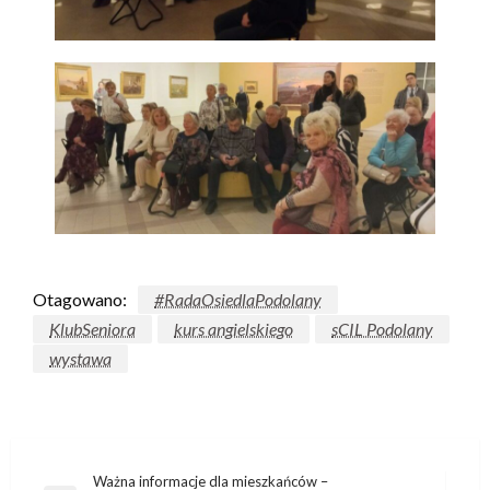
Otagowano:
#RadaOsiedlaPodolany
KlubSeniora
kurs angielskiego
sCIL Podolany
wystawa
Ważna informacje dla mieszkańców –