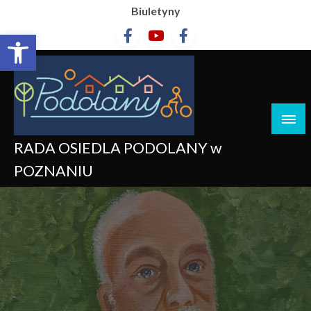
Biuletyny
Otwórz pasek narzędzi
RADA OSIEDLA PODOLANY w
POZNANIU