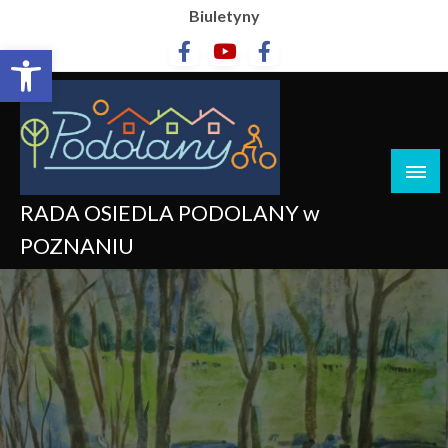
Biuletyny
Otwórz pasek narzędzi
RADA OSIEDLA PODOLANY w
POZNANIU