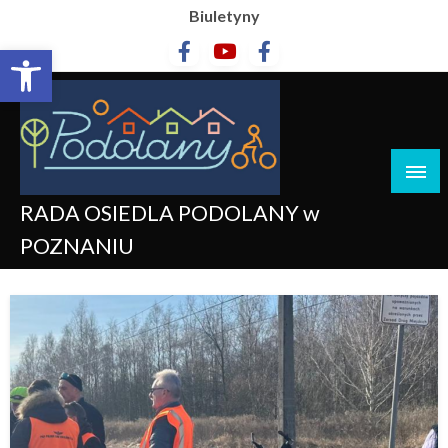
Biuletyny
Otwórz pasek narzędzi
RADA OSIEDLA PODOLANY w
POZNANIU