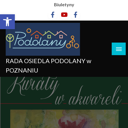
Biuletyny
Otwórz pasek narzędzi
RADA OSIEDLA PODOLANY w
POZNANIU