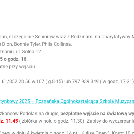
an, szczególnie Seniorów wraz z Rodzinami na Charytatywny
 Dion, Bonnie Tyler, Phila Collinsa.
naniu, ul. Solna 12
5 o godz. 16.
atne przy wejściu
el 61/852 28 56 w.107 ( g.8-15) lub 797 939 349 ( w godz. 17-21)
tynkowy 2025 – Poznańska Ogólnokształcąca Szkoła Muzyczna
szkańców Podolan na drugie,
bezpłatne wyjście
na światową wy
z. 11.45
( zbiórka w holu o godz. 11.30). Zapisy do wyczerpan
ry w dniu 4 kwietnia o godz. 14 pt. „Kulisy Opery”. Koszt 10 z