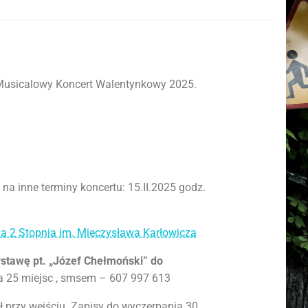
 Musicalowy Koncert Walentynkowy 2025.
 na inne terminy koncertu: 15.II.2025 godz.
 2 Stopnia im. Mieczysława Karłowicza
stawę pt. „Józef Chełmoński” do
ia 25 miejsc , smsem – 607 997 613
ł przy wejściu. Zapisy do wyczerpania 30