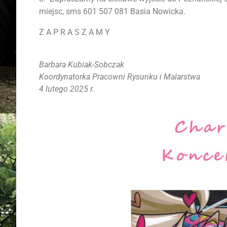
miejsc, sms 601 507 081 Basia Nowicka.
Z A P R A S Z A M Y
Barbara Kubiak-Sobczak
Koordynatorka Pracowni Rysunku i Malarstwa
4 lutego 2025 r.