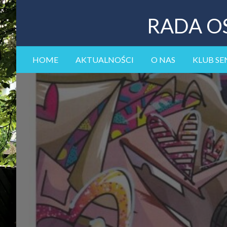
RADA O
HOME
AKTUALNOŚCI
O NAS
KLUB SE