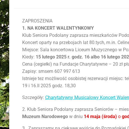
ZAPROSZENIA
1. NA KONCERT WALENTYNKOWY
Klub Seniora Podolany zaprasza mieszkańców Podol
Koncert oparty na przebojach lat 80.tych, m.in. Celine
Miejsce: Sala koncertowa Liceum Muzycznego w Poz
Kiedy:
15 lutego 2025 r. godz. 16 albo 16 lutego 202
Cena (cegiełki) na Fundacje Charytatywne – 20 zł pł
Zapisy: smsem 607 997 613
Istnieje tez możliwość osobistej rezerwacji miejsc: t
19 i 16.II 2025 godz. 18,30
Szczegóły:
Charytatywny Musicalowy Koncert Walen
2. Klub Seniora Podolany zaprasza Seniorów – mie
Muzeum Narodowego
w dniu
14 maja (środa)
o
god
3. Zapraszamy na ciekawe wyjście do Poznańskiej Ope