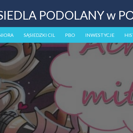
SIEDLA PODOLANY w P
NIORA
SĄSIEDZKI CIL
PBO
INWESTYCJE
HIS