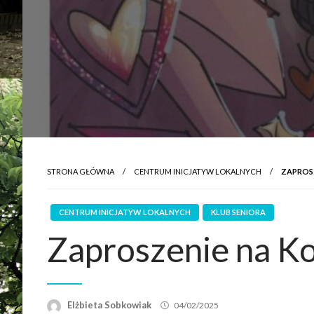
STRONA GŁÓWNA
CENTRUM INICJATYW LOKALNYCH
ZAPROS
CENTRUM INICJATYW LOKALNYCH
KLUB SENIORA
Zaproszenie na K
Elżbieta Sobkowiak
04/02/2025