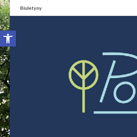
Biuletyny
Otwórz pasek narzędzi