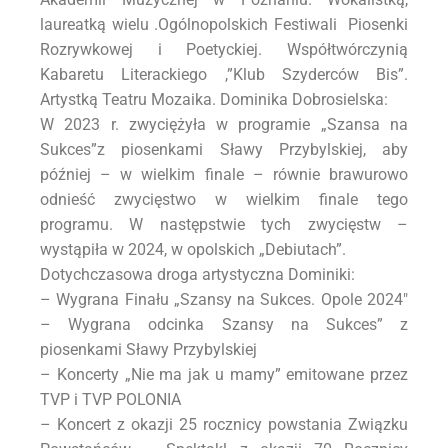
laureatką wielu .Ogólnopolskich Festiwali Piosenki
Rozrywkowej i Poetyckiej. Współtwórczynią
Kabaretu Literackiego ,”Klub Szyderców Bis”.
Artystką Teatru Mozaika. Dominika Dobrosielska:
W 2023 r. zwyciężyła w programie „Szansa na
Sukces”z piosenkami Sławy Przybylskiej, aby
później – w wielkim finale – równie brawurowo
odnieść zwycięstwo w wielkim finale tego
programu. W następstwie tych zwycięstw –
wystąpiła w 2024, w opolskich „Debiutach”.
Dotychczasowa droga artystyczna Dominiki:
– Wygrana Finału „Szansy na Sukces. Opole 2024″
– Wygrana odcinka Szansy na Sukces” z
piosenkami Sławy Przybylskiej
– Koncerty „Nie ma jak u mamy” emitowane przez
TVP i TVP POLONIA
– Koncert z okazji 25 rocznicy powstania Związku