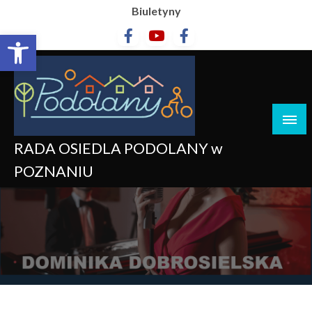
Biuletyny
Otwórz pasek narzędzi
RADA OSIEDLA PODOLANY w
POZNANIU