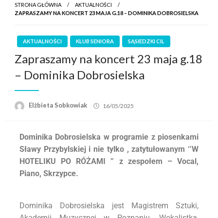
STRONA GŁÓWNA
AKTUALNOŚCI
ZAPRASZAMY NA KONCERT 23 MAJA G.18 – DOMINIKA DOBROSIELSKA
AKTUALNOŚCI
KLUB SENIORA
SĄSIEDZKI CIL
Zapraszamy na koncert 23 maja g.18
– Dominika Dobrosielska
Elżbieta Sobkowiak
16/05/2025
Dominika Dobrosielska w programie z piosenkami
Sławy Przybylskiej i nie tylko , zatytułowanym
‘’W
HOTELIKU PO RÓŻAMI ” z zespołem – Vocal,
Piano, Skrzypce.
Dominika Dobrosielska jest Magistrem Sztuki,
Akademii Muzycznej w Poznaniu. Wokalistką,