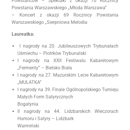
Powstańców – Spektakl z okazji 70 Rocznicy
Powstania Warszawskiego „Młoda Warszawa”
– Koncert z okazji 69 Rocznicy Powstania
Warszawskiego „Sierpniowa Melodia
Laureatka:
I nagrody na 20. Jubileuszowych Trybunałach
Uśmiechu – Piotrków Trybunalski
I nagrody na XXII Festiwalu Kabaretowym
„Fermenty” – Bielsko Biała
I nagrody na 27. Mazurskim Lecie Kabaretowym
„MULATKA”
I nagrody na 39. Finale Ogólnopolskiego Turnieju
Małych Form Satyrycznych
Bogatynia
II nagrody na 44. Lidzbarskich Wieczorach
Humoru i Satyry – Lidzbark
Warmiński