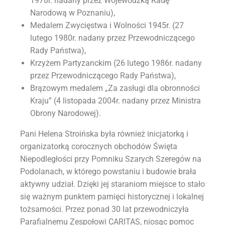
1978r. nadany przez Wojewódzką Radę
Narodową w Poznaniu),
Medalem Zwycięstwa i Wolności 1945r. (27
lutego 1980r. nadany przez Przewodniczącego
Rady Państwa),
Krzyżem Partyzanckim (26 lutego 1986r. nadany
przez Przewodniczącego Rady Państwa),
Brązowym medalem „Za zasługi dla obronności
Kraju” (4 listopada 2004r. nadany przez Ministra
Obrony Narodowej).
Pani Helena Stroińska była również inicjatorką i
organizatorką corocznych obchodów Święta
Niepodległości przy Pomniku Szarych Szeregów na
Podolanach, w którego powstaniu i budowie brała
aktywny udział. Dzięki jej staraniom miejsce to stało
się ważnym punktem pamięci historycznej i lokalnej
tożsamości. Przez ponad 30 lat przewodniczyła
Parafialnemu Zespołowi CARITAS, niosąc pomoc