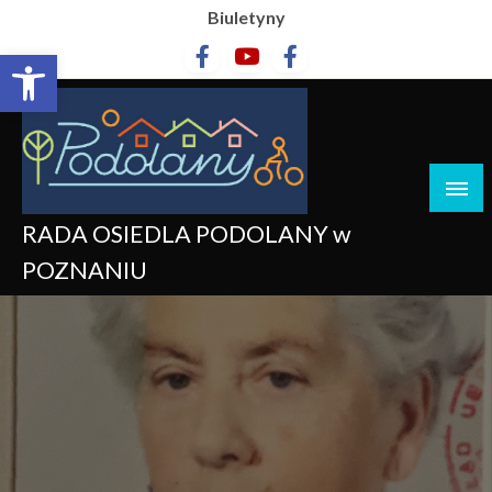
Biuletyny
Otwórz pasek narzędzi
RADA OSIEDLA PODOLANY w
POZNANIU