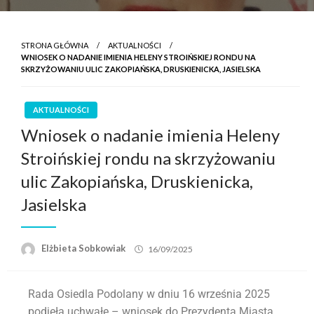
STRONA GŁÓWNA
AKTUALNOŚCI
WNIOSEK O NADANIE IMIENIA HELENY STROIŃSKIEJ RONDU NA
SKRZYŻOWANIU ULIC ZAKOPIAŃSKA, DRUSKIENICKA, JASIELSKA
AKTUALNOŚCI
Wniosek o nadanie imienia Heleny
Stroińskiej rondu na skrzyżowaniu
ulic Zakopiańska, Druskienicka,
Jasielska
Elżbieta Sobkowiak
16/09/2025
Rada Osiedla Podolany w dniu 16 września 2025
podjęła uchwałę – wniosek do Prezydenta Miasta