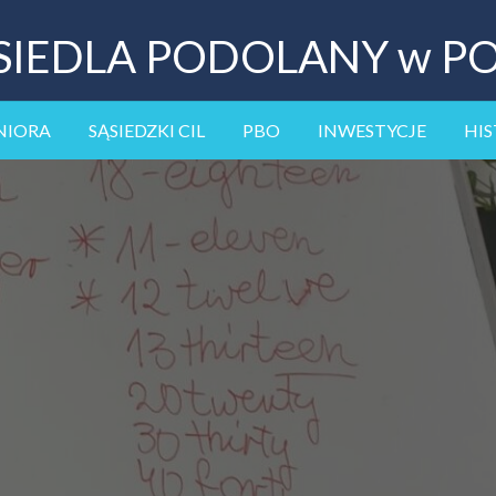
SIEDLA PODOLANY w P
NIORA
SĄSIEDZKI CIL
PBO
INWESTYCJE
HIS