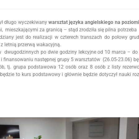
zył długo wyczekiwany
warsztat języka angielskiego na pozio
i, mieszkającymi za granicą – stąd zrodziła się pilna potrzeb
idziany jest do realizacji w czterech transzach do połowy gru
z letnią przerwą wakacyjną.
dwugodzinnych po dwie godziny lekcyjne od 10 marca – do 19
 i finansowaniu następnej grupy 5 warsztatów (26.05-23.06) 
, tj. grupa podstawowa 12 osób oraz 8 osób z listy rezerwo
ędzie to kurs podstawowy i głównie będzie dotyczył nauki rozu