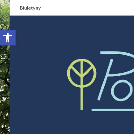
Biuletyny
Otwórz pasek narzędzi