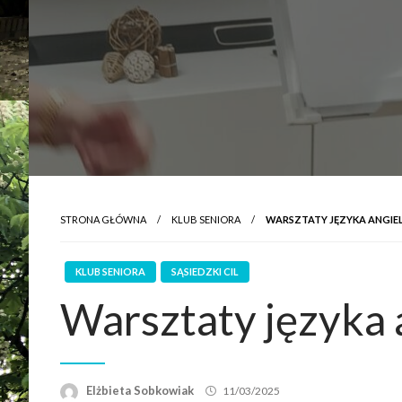
STRONA GŁÓWNA
KLUB SENIORA
WARSZTATY JĘZYKA ANGIE
KLUB SENIORA
SĄSIEDZKI CIL
Warsztaty języka 
Elżbieta Sobkowiak
11/03/2025