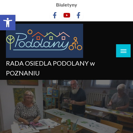
Biuletyny
Otwórz pasek narzędzi
RADA OSIEDLA PODOLANY w
POZNANIU