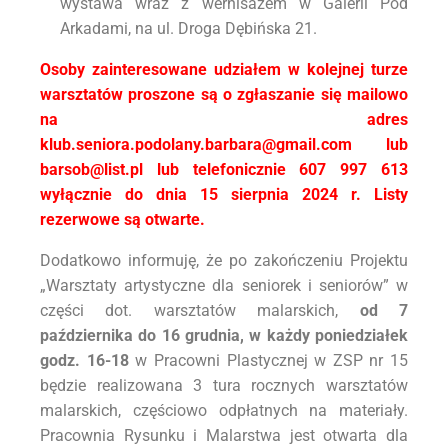
wystawa wraz z wernisażem w Galerii Pod
Arkadami, na ul. Droga Dębińska 21.
Osoby zainteresowane udziałem w kolejnej turze
warsztatów proszone są o zgłaszanie się mailowo
na adres
klub.seniora.podolany.barbara@gmail.com lub
barsob@list.pl lub telefonicznie 607 997 613
wyłącznie do dnia 15 sierpnia 2024 r. Listy
rezerwowe są otwarte.
Dodatkowo informuję, że po zakończeniu Projektu
„Warsztaty artystyczne dla seniorek i seniorów” w
części dot. warsztatów malarskich,
od 7
października do 16 grudnia, w każdy poniedziałek
godz. 16-18
w Pracowni Plastycznej w ZSP nr 15
będzie realizowana 3 tura rocznych warsztatów
malarskich, częściowo odpłatnych na materiały.
Pracownia Rysunku i Malarstwa jest otwarta dla