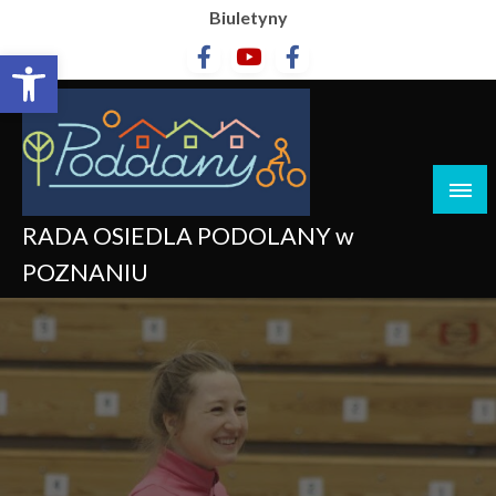
Biuletyny
Otwórz pasek narzędzi
RADA OSIEDLA PODOLANY w
POZNANIU