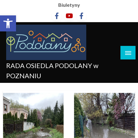
Biuletyny
Otwórz pasek narzędzi
RADA OSIEDLA PODOLANY w
POZNANIU