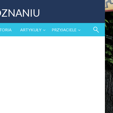
OZNANIU
TORIA
ARTYKUŁY
PRZYJACIELE