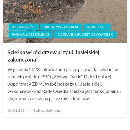
AKTUALNOŚCI
INICJATYWY LOKALNE
INWESTYCJE
PARKI, PLACE I ZIELEŃCE
POZNAŃSKI BUDŻET OBYWATELSKI
Ścieżka wśród drzew przy ul. Jasielskiej
zakończona!
W grudniu 2023 zakończono prace przy ul. Jasielskiej w
ramach projektu PBO „Zielone Fyrtle”. Dzięki dobrej
współpracy ZDM, Wspólnot przy ul. Jasielskiej,
wykonawcy oraz Rady Osiedla ścieżka jest funkcjonalna i
chętnie uczęszczana przez mieszkańców.
03/01/2024
Elżbieta Sobkowiak