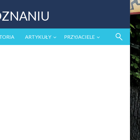
OZNANIU
TORIA
ARTYKUŁY
PRZYJACIELE