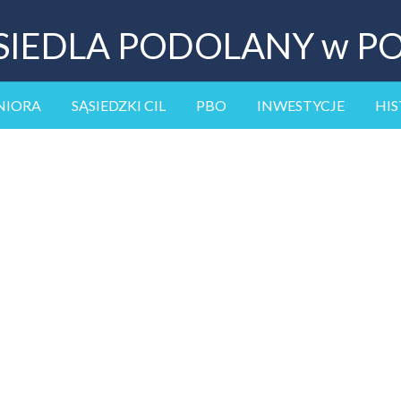
SIEDLA PODOLANY w P
NIORA
SĄSIEDZKI CIL
PBO
INWESTYCJE
HIS