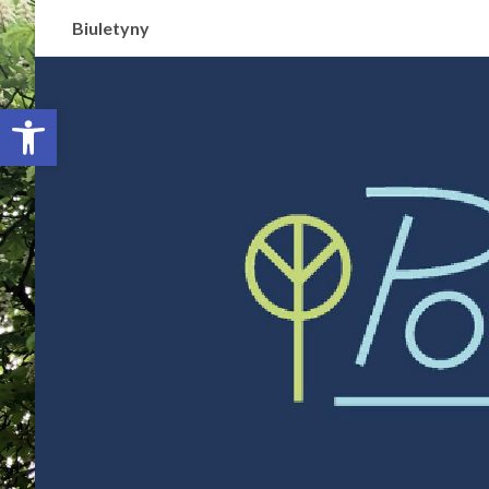
Biuletyny
Otwórz pasek narzędzi