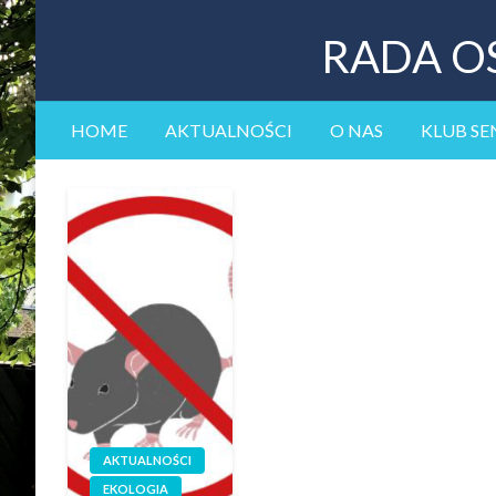
RADA O
HOME
AKTUALNOŚCI
O NAS
KLUB SE
AKTUALNOŚCI
EKOLOGIA