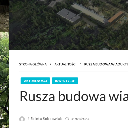
STRONA GŁÓWNA
AKTUALNOŚCI
RUSZA BUDOWA WIADUKTU P
AKTUALNOŚCI
INWESTYCJE
Rusza budowa wiad
Elżbieta Sobkowiak
31/01/2024