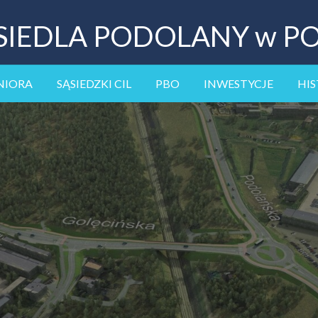
SIEDLA PODOLANY w P
NIORA
SĄSIEDZKI CIL
PBO
INWESTYCJE
HIS