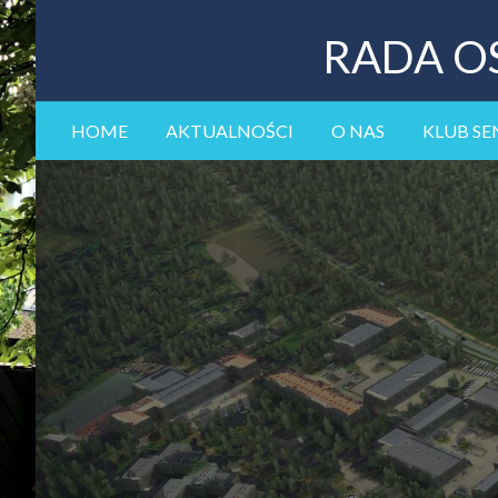
RADA O
HOME
AKTUALNOŚCI
O NAS
KLUB SE